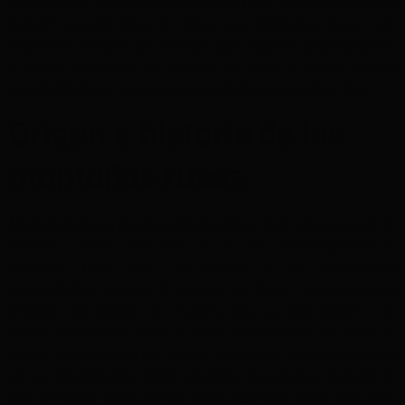
controlado y completamente seguro para todos aquellos que
deciden pasarlo bien en ellas. Las montañas rusas son
realmente icónicos, un símbolo para muchas localizaciones,
y desde hace más de un siglo se aviva la llama de una
popularidad que continua creciendo hasta nuestros días.
Origen e historia de las
montañas rusas
Muchos piensan que los orígenes de la montaña rusa son en
Estados Unidos, pero esto no es asi. Historicamente, la
montaña rusa debe su nombre a las diversiones
desarrolladas durante el invierno en Rusia, donde existían
grandes toboganes de madera que se descendían con
trineos deslizables sobre la nieve. Irónicamente, los rusos lo
llaman Amyerikánskiye gorki o «montaña Americana». Fue
en San Petersburgo, donde un grupo de personas tuvieron la
idea de juntar varios trineos para deslizarse sobre una pista