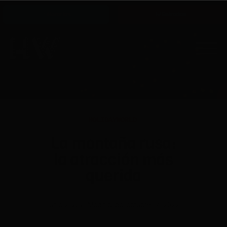
Horarios
Entradas
HOLIDAYWORLD
La montaña rusa:
la atracción más
querida
junio 2, 2021
Modificado: octubre 14, 2022