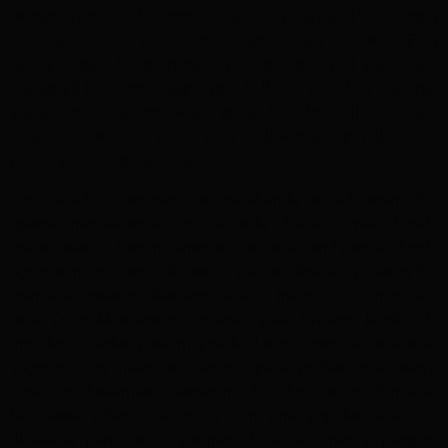
de hielo repletas de subidas, bajadas y curvas. Para subir a
la estructura se necesitaba emplear una escalera. Esta
nueva forma de diversión tuvo éxito, hasta el punto que
Catalina II la Grande, emperatriz de Rusia, mandó a construir
varias en su jardín. Para mediados del siglo XIX, las
montañas de hielo rusas eran realmemente populares en
patios y casas de clase alta.
Los soldados franceses que visitaban la ciudad durante las
guerras napoleónicas exportaron la idea a su país. Desde
ese momento, fueron también conocidas en Francia, donde
agregaron los carros de tren a vías en desuso, y fueron los
franceses quienes llamaron a este invento: “La montaña
rusa” («Les Montagnes Russes»), y allí tuvieron la idea de
introducir ruedas para mejorarla. Luego empezaron a usar
vagones con rieles en desuso para probar esta nueva
atracción. Finalmente, llegaron a Estados Unidos, donde se
las llama roller coasters, y son una popular atracción
diseñada para ferias, parques de atracciones y parques