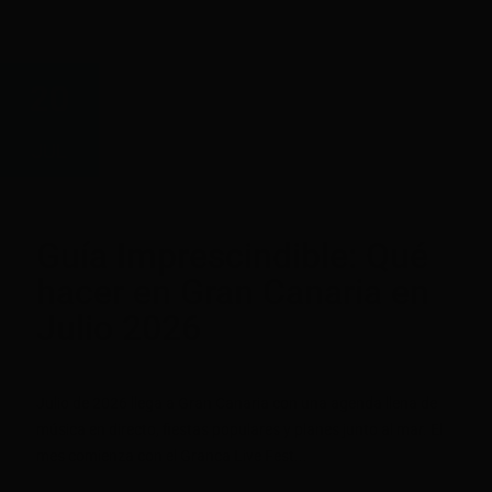
20
JUL
Guía Imprescindible: Qué
hacer en Gran Canaria en
Julio 2026
Julio de 2026 llega a Gran Canaria con una agenda llena de
música en directo, fiestas populares y planes junto al mar. El
mes comienza con el Granca Live Fest...