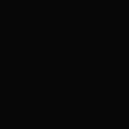
En
, el parque de atracciones de
Wooland Fun Park
Holidayworld Maspalomas, sabemos que te encantan las
montañas rusas, y por ello tenemos una muy especial para
ti: la única montaña rusa que puedes encontrar en todas las
Islas Canarias. ¿Te atreves a probarla? Para los más
aventureros. Déjate llevar por la diversión a 60km/h y 18m
de altura. Recuérdalo: «La vida es como una montaña rusa.
Puedes gritar a cada tumbo o levantar los brazos en alto y
disfrutar del viaje», ese es uno de los muchos refranes que
aprovechan los altibajos y revueltas que caracterizan esa
atracción de feria para reflexionar sobre asuntos de peso.
Nosotros te animamos a que la vivas con intensidad y, como
no, en Holidayworld Maspalomas. ¡Toda la emoción te
espera en nuestro centro de ocio!
Acerca de Holidayworld