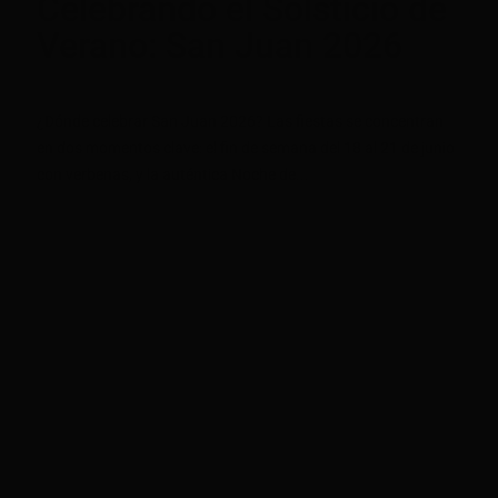
Celebrando el Solsticio de
Verano: San Juan 2026
¿Dónde celebrar San Juan 2026? Las fiestas se concentran
en dos momentos clave: el fin de semana del 18 al 21 de junio
con verbenas, y la auténtica Noche de...