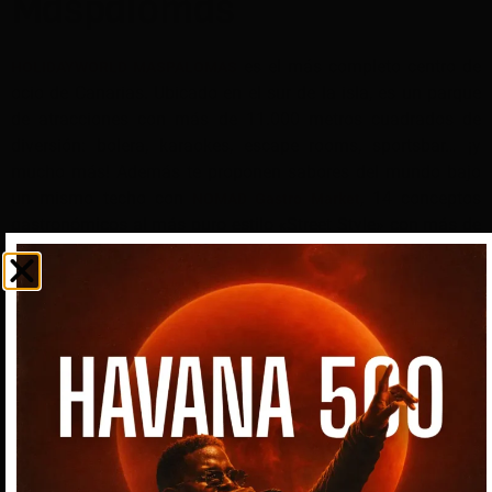
Maspalomas
es el más completo centro de
HOLIDAYWORLD MASPALOMAS
ocio de Canarias. Ubicado en el sur de la isla, es un parque
de atracciones con más de 11.000 metros cuadrados de
diversión: bolera, karaokes, escape rooms, sportsbar… ¡y
mucho más! Además te proponen sabores del mundo bajo
un mismo techo con
, 14 conceptos
NOMAD Gastro Market
gastronómicos al más puro estilo «Street Style» con más de
400 propuestas culinarias, así como vinoteca, cervecería y
coctelería. No dejes pasar la oportunidad, ¡en
HOLIDAYWORLD MASPALOMAS quieren que vivas
experiencias únicas! ¡JOIN the JOY!
Dónde comer en el sur de Gran Canaria: 14 espacios que no puedes perderte
Reglas de los bolos para novatos