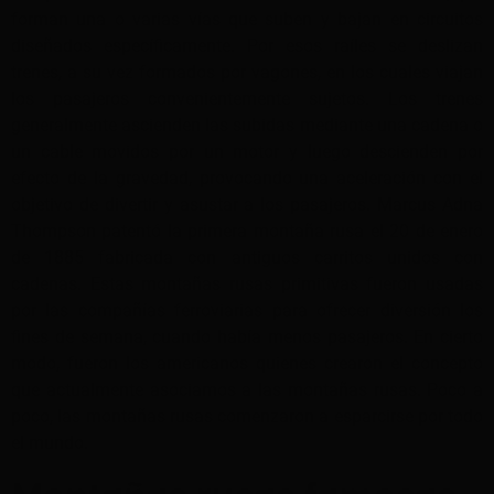
forman una o varias vías que suben y bajan en circuitos
diseñados específicamente. Por esos raíles se deslizan
trenes, a su vez formados por vagones, en los cuales viajan
los pasajeros convenientemente sujetos. Los trenes
generalmente ascienden las subidas mediante una cadena o
un cable movidos por un motor y luego descienden por
efecto de la gravedad, provocando una aceleración con el
objetivo de divertir y asustar a los pasajeros. Marcus Adna
Thompson patentó la primera montaña rusa el 20 de enero
de 1885 fabricada con antiguos carritos unidos con
cadenas. Estas montañas rusas primitivas fueron usadas
por las compañías ferroviarias para ofrecer diversión los
fines de semana, cuando había menos pasajeros. En cierto
modo, fueron los americanos quienes crearon el concepto
que actualmente asociamos a las montañas rusas. Poco a
poco, las montañas rusas comenzaron a esparcirse por todo
el mundo.