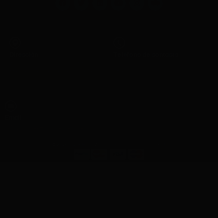
Dirección
Teléfono de contacto
Av. Touroperador Tui 18, 35100
+34 928 73 04 98 de lunes a viernes
Maspalomas, Las Palmas (España)
de 9.00 a 17.00 horas.
Email
info@holidayworldmaspalomas.com
©2026- by PUNTO ZERO CENTROS DE OCIO, S.A.U.