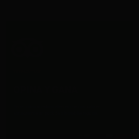
TRIPADVISOR
OPINA Y GANA
Entre todos nuestros clientes que nos valoren,
sortearemos un pack de 5 increíbles regalos.