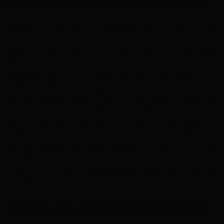
Montañas rusas famosas
Entre las más notables se encuentran “The Cyclone”, creada
en 1925, siendo la primera en alcanzar los cien metros de
altura y “The Mine Train”, que incluía un pasadizo
subacuático, toda una sensación para el año 1966. A lo
largo del siglo XX, las montañas rusas no dejaron de
proliferar, crecer y mejorar. En la década de 1950 se
introdujeron rieles tubulares de acero. Las ruedas de nylon o
poliuretano cubren la parte superior, inferior y lateral del
tubo, asegurando el tren a la vía mientras viaja a través de
intrincados bucles y giros. Y a finales de siglo (1992), se
construye el primer recorrido invertido: las vías están sobre
las cabezas de los visitantes y sus piernas cuelgan en el
vacío. Se trata de Batman: The Ride, que alcanza los 10
pisos de altura.
Tipos de montañas rusas