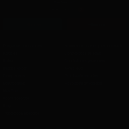
Cómo llegar
Contacto
Covid
Horarios
Entradas
Parque de atracciones
Normas de acceso y permanencia
Karaoke
Condiciones de pago
Bolera
Condiciones generales
Escape Room
Aviso legal
Cumpleaños
Política de cookies
Gastronomía
Política de privacidad
Más Ocio
Sobre nosotros
Blog
Trabaja con nosotros