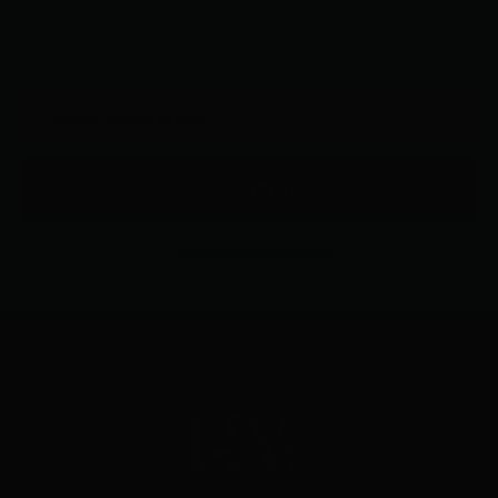
Conoce nuevas formas de ocio, ya puedes ser el primero en recibir
toda la información.
SUSCRÍBETE
Acepto recibir vuestra newsletter y sé que puedo cancelar mi suscripción
.
en cualquier momento.
Condiciones de privacidad