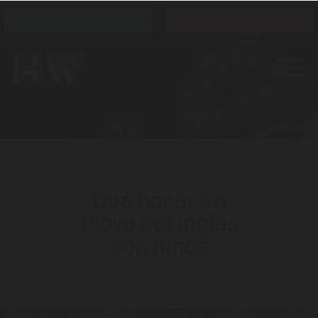
Horarios
Entradas
HOLIDAYWORLD
Qué hacer en
Playa del inglés
con niños
diciembre 24, 2021
Modificado: septiembre 16, 2022