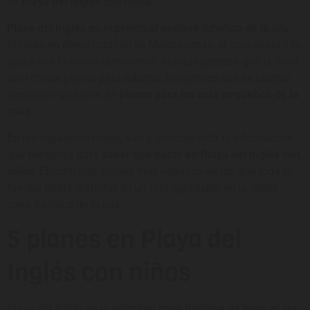
en
Playa del Inglés con niños
.
Playa del Inglés es el principal enclave turístico de la isla
.
Situado en pleno corazón de Maspalomas, el ocio, el sol y la
playa son la tónica dominante. Aunque parezca que la zona
solo ofrece planes para adultos, lo cierto es que se pueden
encontrar
un sinfín de
planes para los más pequeños de la
casa.
En las siguientes líneas, vas a conocer toda la información
que necesitas para
saber qué hacer en Playa del Inglés con
niños
. Encontrarás planes muy variados en los que toda la
familia podrá disfrutar de un rato agradable en la mejor
zona turística de la isla.
5 planes en Playa del
Inglés con niños
Playa del Inglés es la
principal zona turística de todo el sur