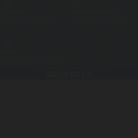
Dirección
Teléfono de contacto
Av. Touroperador Tui 18, 35100
+34 928 73 04 98 de lunes a viernes
Maspalomas, Las Palmas (España)
de 9.00 a 17.00 horas.
Email
info@holidayworldmaspalomas.com
©2026- by PUNTO ZERO CENTROS DE OCIO, S.A.U.