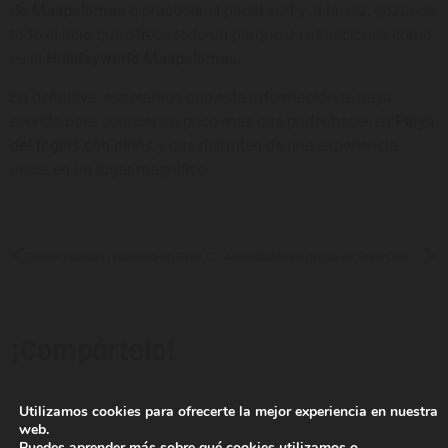
de Maspalomas
o practicar el pádel surf y, a la vez, gozar de
todo el
ocio
que ofrece todo un parque de atracciones como
es el
Holidayworld Maspalomas.
En definitiva, esperamos que esta información te haya
servido para conocer un poco más qué poder hacer en
Playa
del Inglés con niños
y que disfruten de una experiencia
única en un lugar magnífico.
Comer comida japonesa en Gran Canaria
Actividades en grupo en Gran Canaria
¡Compártelo!
Utilizamos cookies para ofrecerte la mejor experiencia en nuestra
web.
Puedes aprender más sobre qué cookies utilizamos o