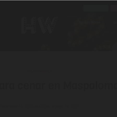
Horarios
ESCAPE ROOM
C
HOLIDAYWORLD
 para cenar en Maspalom
noviembre 14, 2020
Modificado: agosto 19, 2025