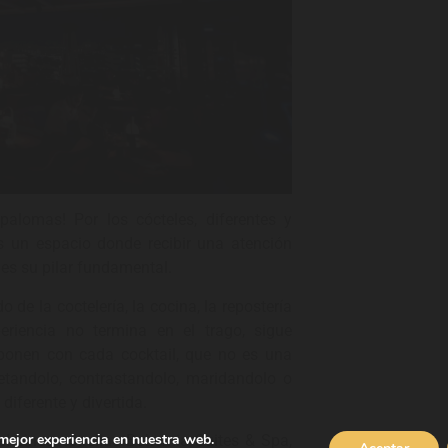
palomas! Por los cócteles, diferentes y
 un espacio donde recibir una atención
es su pilar fundamental.
 de la coctelería, la cocina, la repostería
riencia no termina en el trago, sigue
ponen con cada cocktail, que no es una
letandolo, contrastandolo, maridandolo o
iferente y divertida.
 mejor experiencia en nuestra web.
el cinco estrellas Bohemia Suites & Spa,