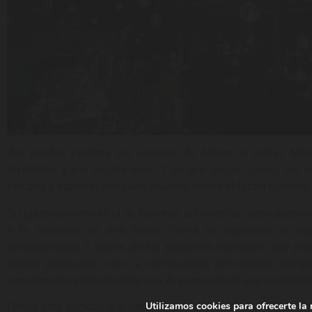
¡No puedes perderte los cócteles de Atelier si visitas Mas
divertidos, y por mucho más. Y es que
es
Atelier Cocktail Bar
cercana y especial, ese valor añadido donde el factor humano 
Su planteamiento es el de fusionar las distintas artes partiendo
o la artesanía en una nueva forma de expresión: la expe
evolucionando a través de los pequeños maridajes que pro
simple decoración, sino la continuación del cocktail, comp
simplemente interactuando con él, proponiendo una coctelería d
Utilizamos cookies para ofrecerte la
Desde este cocktail bar ubicado en la octava planta del hot