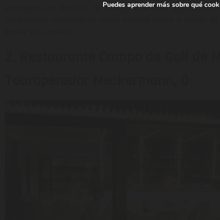
Puedes aprender más sobre qué cooki
persiguen una filosofía de trabajo y de vida que favorece
productores, exaltando la mejor materia prima a través de
probar ya, ¿verdad?
2. Restaurante Campo de Golf de 
Touroperador Neckermann, 0