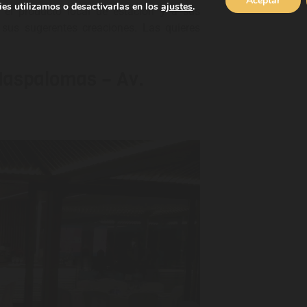
Aceptar
es utilizamos o desactivarlas en los
ajustes
.
 el producto local de estación y a sus
 sus sugerentes creaciones. Las quieres
Maspalomas – Av.