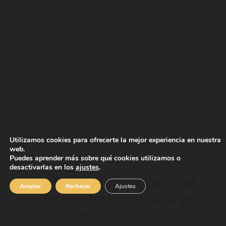
20
JUL
Utilizamos cookies para ofrecerte la mejor experiencia en nuestra
web.
Puedes aprender más sobre qué cookies utilizamos o
desactivarlas en los
ajustes
.
Guía Imprescindible: Qué
Aceptar
Rechazar
Ajustes
hacer en Gran Canaria en
Julio 2026