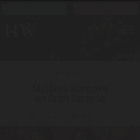
Horarios
Entradas
HOLIDAYWORLD
Mejores Karaoke
en Gran Canaria
mayo 17, 2022
Modificado: febrero 19, 2025