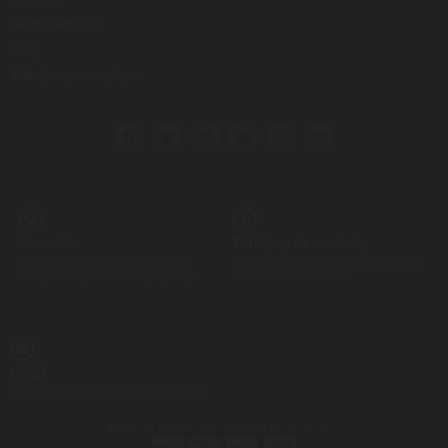
Sobre nosotros
Blog
Trabaja con nosotros
Dirección
Teléfono de contacto
Av. Touroperador Tui 18, 35100
+34 928 73 04 98 de lunes a viernes
Maspalomas, Las Palmas (España)
de 9.00 a 17.00 horas.
Email
info@holidayworldmaspalomas.com
©2026- by PUNTO ZERO CENTROS DE OCIO, S.A.U.