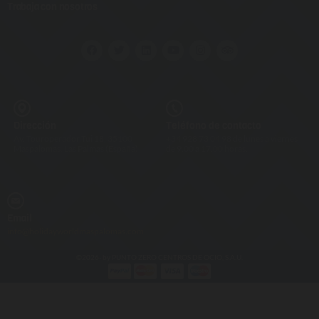
Trabaja con nosotros
Dirección
Teléfono de contacto
Av. Touroperador Tui 18, 35100
+34 928 73 04 98 de lunes a viernes
Maspalomas, Las Palmas (España)
de 9.00 a 17.00 horas.
Email
info@holidayworldmaspalomas.com
©2026- by PUNTO ZERO CENTROS DE OCIO, S.A.U.