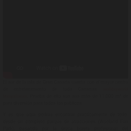
El sur de la isla de Gran Canaria cuenta con el mayor centro
de entretenimiento de toda Canarias:
Holidayworld
. Prueba de ello son sus más de 11.000 m² de
Maspalomas
pura diversión para todos los públicos.
Y es que aquí podrás encontrar prácticamente de todo:
desde un completo parque de atracciones (Wooland Fun
Park), pasando por la única bolera profesional del