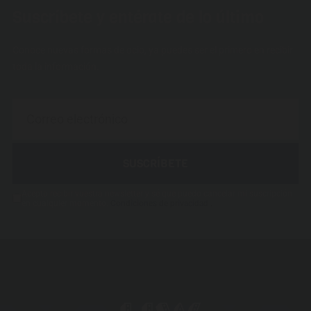
Suscríbete y entérate de lo último
Conoce nuevas formas de ocio, ya puedes ser el primero en recibir
toda la información.
SUSCRÍBETE
Acepto recibir vuestra newsletter y sé que puedo cancelar mi suscripción
.
en cualquier momento.
Condiciones de privacidad