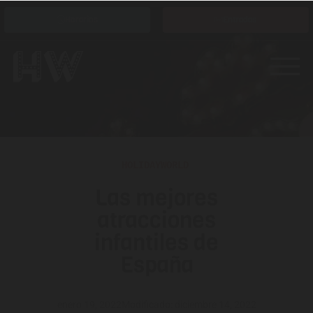
Horarios
Entradas
HOLIDAYWORLD
Las mejores
atracciones
infantiles de
España
enero 19, 2022
Modificado: diciembre 14, 2022