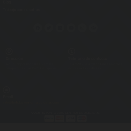
Blog
Trabaja con nosotros
Dirección
Teléfono de contacto
Av. Touroperador Tui 18, 35100
+34 928 73 04 98 de lunes a viernes
Maspalomas, Las Palmas (España)
de 9.00 a 17.00 horas.
Email
info@holidayworldmaspalomas.com
©2026- by PUNTO ZERO CENTROS DE OCIO, S.A.U.