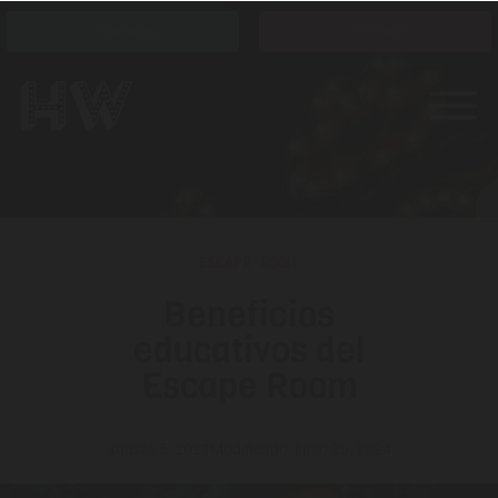
Horarios
Entradas
ESCAPE ROOM
Beneficios
educativos del
Escape Room
agosto 5, 2021
Modificado: junio 20, 2024