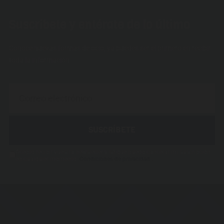
Suscríbete y entérate de lo último
Conoce nuevas formas de ocio, ya puedes ser el primero en recibir
toda la información.
SUSCRÍBETE
Acepto recibir vuestra newsletter y sé que puedo cancelar mi suscripción
.
en cualquier momento.
Condiciones de privacidad