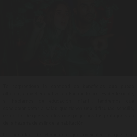
Te sorprendería la cantidad de beneficios que puede
albergar, a nivel educativo, un Escape Room. Evidentemente,
si hablamos de educación infantil, tendremos que
considerar optar a salas que tienen una dificultad sencilla,
con el fin de que sean los más pequeños los protagonistas
de la hazaña de salir de la habitación.
La cantidad de elementos que coexisten y que son