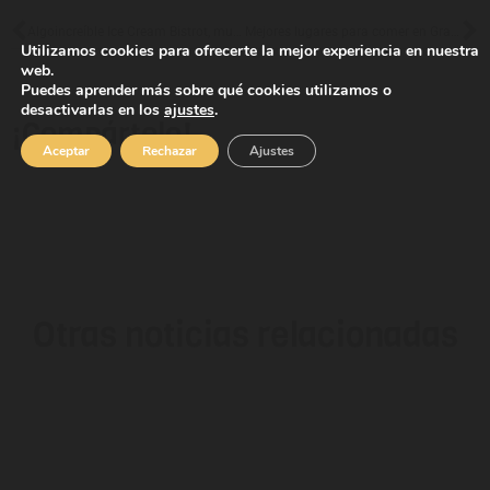
Algoincreíble Ice Cream Bistrot, mucho más que helados en Maspalomas y Nomad Gastro Market
Mejores lugares para comer en Gran Canaria
Utilizamos cookies para ofrecerte la mejor experiencia en nuestra
web.
Puedes aprender más sobre qué cookies utilizamos o
desactivarlas en los
ajustes
.
¡Compártelo!
Aceptar
Rechazar
Ajustes
Otras noticias relacionadas