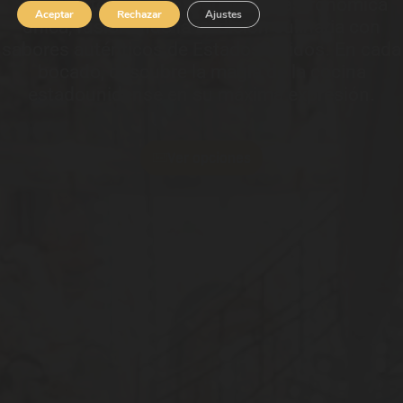
Sumérgete en una experiencia gastronómica
Aceptar
Rechazar
Ajustes
única, fusionando la tradición culinaria con
sabores auténticos de Estados Unidos. En cada
bocado, descubre la magia de la cocina
estadounidense en su máxima expresión.
Ver opciones