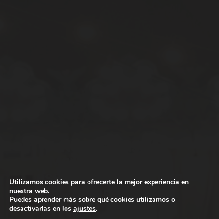
Nomad Gastro
Market celebra la
esencia de la comida
Utilizamos cookies para ofrecerte la mejor experiencia en
americana
nuestra web.
Puedes aprender más sobre qué cookies utilizamos o
desactivarlas en los
ajustes
.