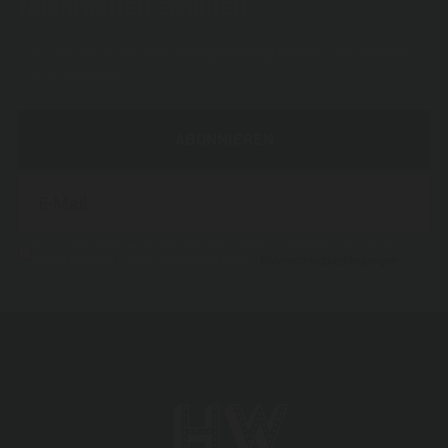
Nachrichten erhalten
Lerne neue Formen der Freizeitgestaltung kennen und sei immer
zuerst informiert!
ABONNIEREN
Ich bin damit einverstanden, den Newsletter zu erhalten und weiß, dass
ich ihn jederzeit wieder abbestellen kann. .
Datenschutzbedingungen