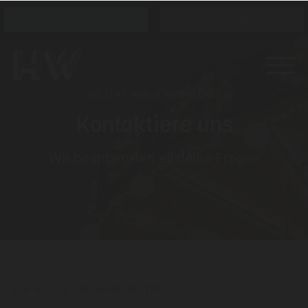
Öffnungszeiten
Tickets
HOLIDAY WORLD MASPALOMAS
Kontaktiere uns
Wir beantworten all deine Fragen
WIR HELFEN DIR GERNE WEITER